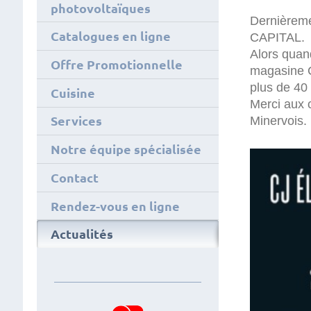
photovoltaïques
Dernièreme
Catalogues en ligne
CAPITAL.
Alors quan
Offre Promotionnelle
magasine C
plus de 40
Cuisine
Merci aux c
Services
Minervois.
Notre équipe spécialisée
Contact
Rendez-vous en ligne
Actualités