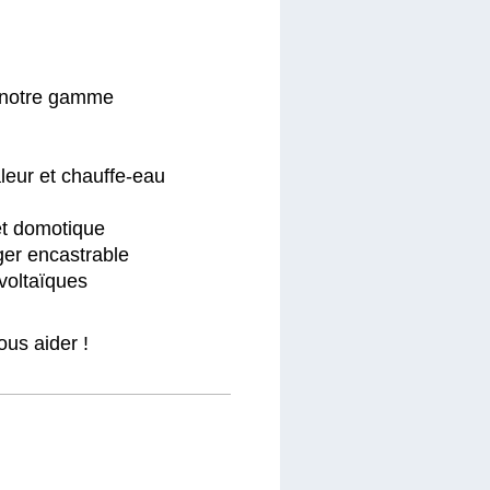
e notre gamme
aleur et chauffe-eau
et domotique
ger encastrable
voltaïques
us aider !