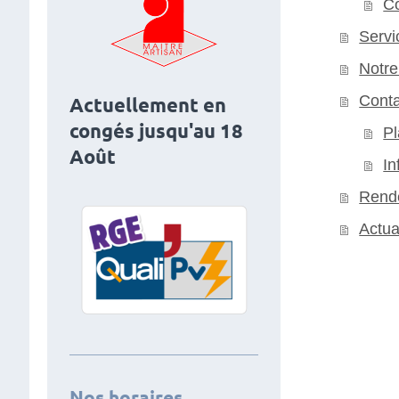
Co
Servi
Notre
Conta
Actuellement en
congés jusqu'au 18
Pl
Août
In
Rende
Actua
Nos horaires